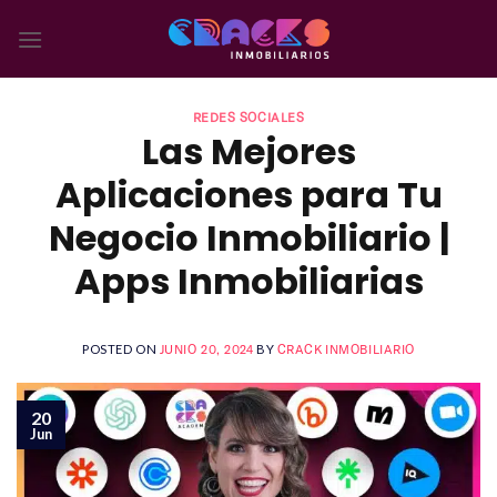
Skip
to
content
REDES SOCIALES
Las Mejores
Aplicaciones para Tu
Negocio Inmobiliario |
Apps Inmobiliarias
POSTED ON
JUNIO 20, 2024
BY
CRACK INMOBILIARIO
20
Jun