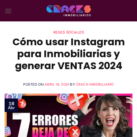
Skip
to
content
REDES SOCIALES
Cómo usar Instagram
para Inmobiliarias y
generar VENTAS 2024
POSTED ON
ABRIL 18, 2024
BY
CRACK INMOBILIARIO
18
Abr