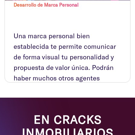
Desarrollo de Marca Personal
Una marca personal bien
establecida te permite comunicar
de forma visual tu personalidad y
propuesta de valor única. Podrán
haber muchos otros agentes
inmobiliarios pero tú vas a ser al
que ubiquen como “diferente”,
“profesional” y “de confianza”
EN CRACKS
porque los demás no están
INMOBILIARIOS
invirtiendo en su marca, es la