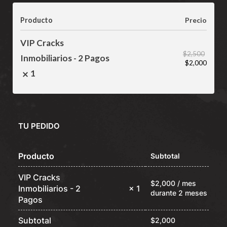
Producto
Precio
VIP Cracks
$
2,500
Inmobiliarios - 2 Pagos
Original
Curren
$
2,000
price
price
1
was:
is:
$2,500.
$2,000
TU PEDIDO
Producto
Subtotal
VIP Cracks
$
2,000
/ mes
Inmobiliarios - 2
× 1
durante 2 meses
Pagos
Subtotal
$
2,000