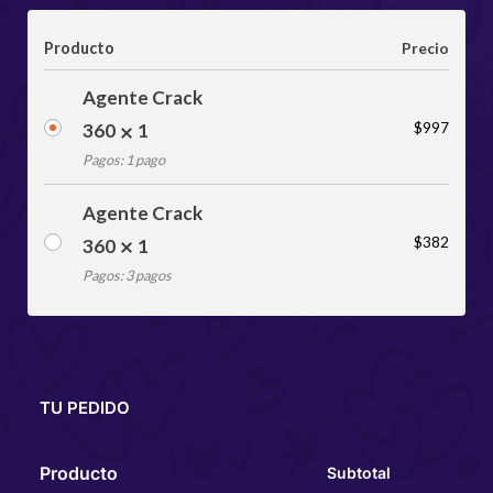
Producto
Precio
Agente Crack
$
997
360
1
Pagos: 1 pago
Agente Crack
$
382
360
1
Pagos: 3 pagos
TU PEDIDO
Producto
Subtotal